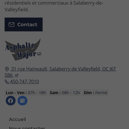
résidentiels et commerciaux à Salaberry-de-
Valleyfield.
Contact
31 rue Haineault,
Salaberry de Valleyfield, QC
J6T
5B6
450-747-7010
Lun - Ven :
07h - 18h
Sam :
08h - 12h
Dim :
Fermé
Accueil
Nous contacter